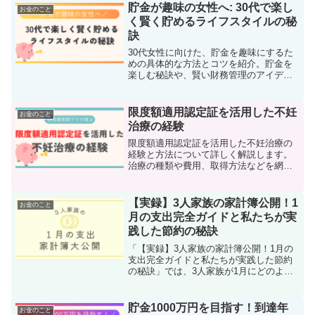
な節約方法まで、実体験に基づく貴重な
貯金が趣味の女性へ: 30代で楽し
お金のこと
情報を共有します。
く賢く貯めるライフスタイルの秘
訣
30代女性に向けた、貯金を趣味にするた
めの具体的な方法とコツを紹介。貯金を
楽しむ秘訣や、賢い財務管理のアイデア
をお届けします。貯金で人生を豊かにし
ましょう！
限度額適用認定証を活用した不妊
お金のこと
治療の経験
限度額適用認定証を活用した不妊治療の
経験と方法について詳しく解説します。
治療の種類や費用、取得方法などを網羅
的に紹介。
【実録】3人家族の家計簿公開！1
お金のこと
月の支出完全ガイドと私たちが実
践した節約の秘訣
「【実録】3人家族の家計簿公開！1月の
支出完全ガイドと私たちが実践した節約
の秘訣」では、3人家族が1月にどのよう
にして支出を管理し、どの節約術が効果
的だったのかを公開します。家計簿のつ
け方から、具体的な節約方法まで、実体
貯金1000万円を目指す！到達年
お金のこと