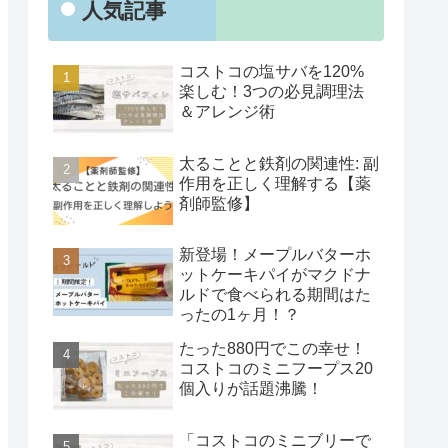
人気記事
コストコの塩サバを120%
楽しむ！3つの必見調理法
＆アレンジ術
太ることと鉄剤の関連性: 副
作用を正しく理解する【薬
剤師監修】
新登場！メープルバターホ
ットケーキパイがマクドナ
ルドで食べられる期間はた
ったの1ヶ月！？
たった880円でこの幸せ！
コストコのミニフープス20
個入りが話題沸騰！
「コストコのミニブリーで