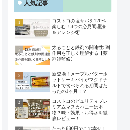
人気記事
コストコの塩サバを120%
楽しむ！3つの必見調理法
＆アレンジ術
太ることと鉄剤の関連性: 副
作用を正しく理解する【薬
剤師監修】
新登場！メープルバターホ
ットケーキパイがマクドナ
ルドで食べられる期間はた
ったの1ヶ月！？
コストコのピュリティプレ
ミアムマヌカハニーは本
物？味・効果・お得さを徹
底レビュー！
たった880円でこの幸せ！